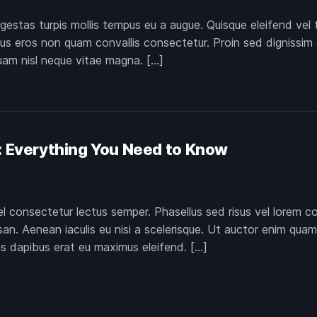
gestas turpis mollis tempus eu a augue. Quisque eleifend vel 
imus eros non quam convallis consectetur. Proin sed dignissim 
quam nisl neque vitae magna. […]
n: Everything You Need to Know
vel consectetur lectus semper. Phasellus sed risus vel lorem c
 Aenean iaculis eu nisi a scelerisque. Ut auctor enim quam, v
is dapibus erat eu maximus eleifend. […]