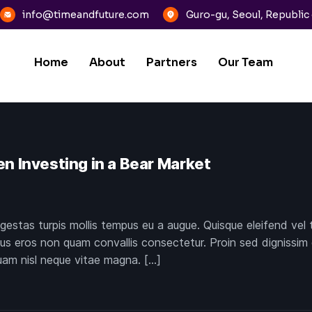
info@timeandfuture.com
Guro-gu, Seoul, Republic
Home
About
Partners
Our Team
n Investing in a Bear Market
gestas turpis mollis tempus eu a augue. Quisque eleifend vel 
imus eros non quam convallis consectetur. Proin sed dignissim 
quam nisl neque vitae magna. […]