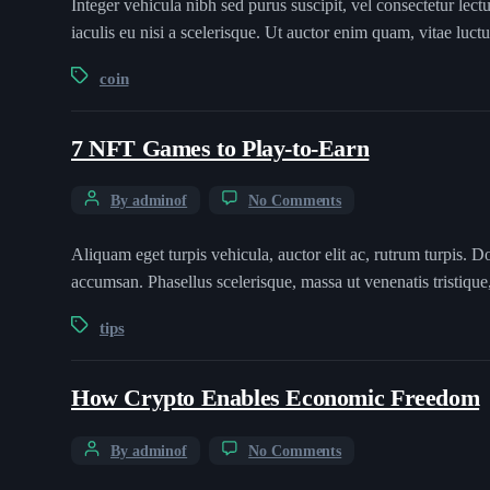
Integer vehicula nibh sed purus suscipit, vel consectetur le
iaculis eu nisi a scelerisque. Ut auctor enim quam, vitae luct
coin
7 NFT Games to Play-to-Earn
By adminof
No Comments
Aliquam eget turpis vehicula, auctor elit ac, rutrum turpis. D
accumsan. Phasellus scelerisque, massa ut venenatis tristique,
tips
How Crypto Enables Economic Freedom
By adminof
No Comments