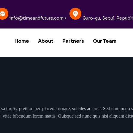
info@timeandfuture.com
Guro-gu, Seoul, Republi
Home
About
Partners
Our Team
ssa turpis, pretium nec placerat ornare, sodales ac urna. Sed commodo 
nt, vitae bibendum lorem mattis. Quisque sed nunc quis nisi aliquam dic