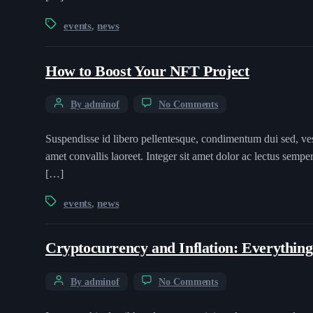
events
news
,
How to Boost Your NFT Project
By adminof
No Comments
Suspendisse id libero pellentesque, condimentum dui sed, ves
amet convallis laoreet. Integer sit amet dolor ac lectus semp
[…]
events
news
,
Cryptocurrency and Inflation: Everythin
By adminof
No Comments