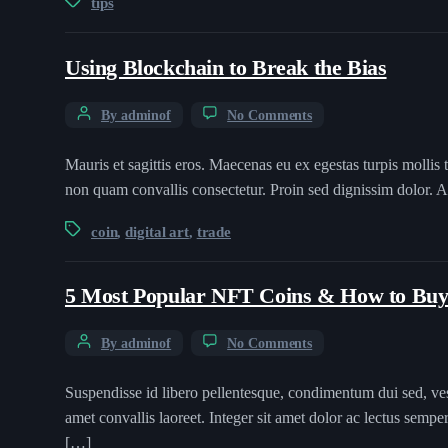
tips
Using Blockchain to Break the Bias
By adminof
No Comments
Mauris et sagittis eros. Maecenas eu ex egestas turpis mollis 
non quam convallis consectetur. Proin sed dignissim dolor. A
coin
digital art
trade
,
,
5 Most Popular NFT Coins & How to Bu
By adminof
No Comments
Suspendisse id libero pellentesque, condimentum dui sed, ves
amet convallis laoreet. Integer sit amet dolor ac lectus semp
[…]