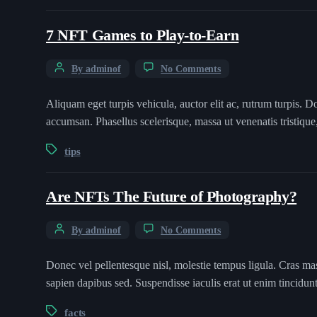
7 NFT Games to Play-to-Earn
By adminof
No Comments
Aliquam eget turpis vehicula, auctor elit ac, rutrum turpis. D
accumsan. Phasellus scelerisque, massa ut venenatis tristique,
tips
Are NFTs The Future of Photography?
By adminof
No Comments
Donec vel pellentesque nisl, molestie tempus ligula. Cras ma
sapien dapibus sed. Suspendisse iaculis erat ut enim tincidu
facts