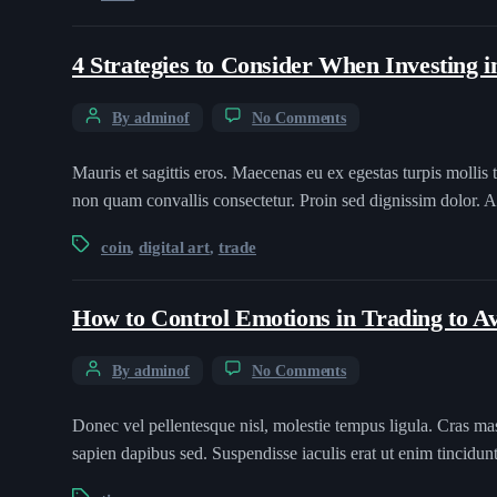
4 Strategies to Consider When Investing 
By adminof
No Comments
Mauris et sagittis eros. Maecenas eu ex egestas turpis mollis 
non quam convallis consectetur. Proin sed dignissim dolor. A
coin
digital art
trade
,
,
How to Control Emotions in Trading to
By adminof
No Comments
Donec vel pellentesque nisl, molestie tempus ligula. Cras ma
sapien dapibus sed. Suspendisse iaculis erat ut enim tincidu