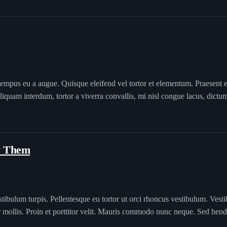
tempus eu a augue. Quisque eleifend vel tortor et elementum. Praesent et
liquam interdum, tortor a viverra convallis, mi nisl congue lacus, dict
y Them
tibulum turpis. Pellentesque eu tortor ut orci rhoncus vestibulum. Vesti
er mollis. Proin et porttitor velit. Mauris commodo nunc neque. Sed hend