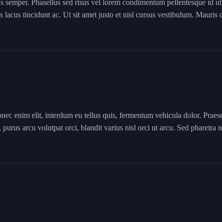
ctus semper. Phasellus sed risus vel lorem condimentum pellentesque id
us lacus tincidunt ac. Ut sit amet justo et nisl cursus vestibulum. Mauri
onec enim elit, interdum eu tellus quis, fermentum vehicula dolor. Praes
 purus arcu volutpat orci, blandit varius nisl orci ut arcu. Sed pharetra